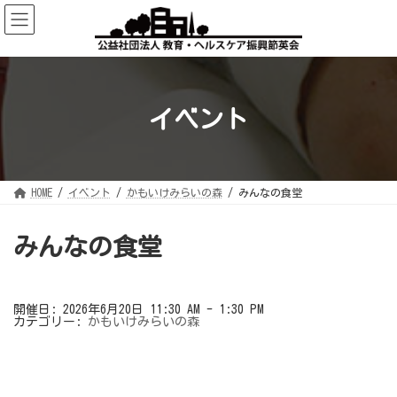
コ
ナ
ン
ビ
テ
ゲ
ン
ー
ツ
シ
へ
ョ
ス
ン
キ
に
ッ
移
イベント
プ
動
HOME
イベント
かもいけみらいの森
みんなの食堂
みんなの食堂
開催日: 2026年6月20日 11:30 AM - 1:30 PM
カテゴリー:
かもいけみらいの森