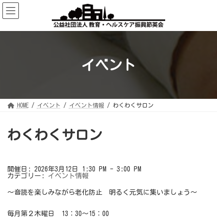
コ
ナ
ン
ビ
テ
ゲ
ン
ー
ツ
シ
へ
ョ
ス
ン
キ
に
ッ
移
イベント
プ
動
HOME
イベント
イベント情報
わくわくサロン
わくわくサロン
開催日: 2026年3月12日 1:30 PM - 3:00 PM
カテゴリー:
イベント情報
～音読を楽しみながら老化防止 明るく元気に集いましょう～
毎月第２木曜日 13：30～15：00