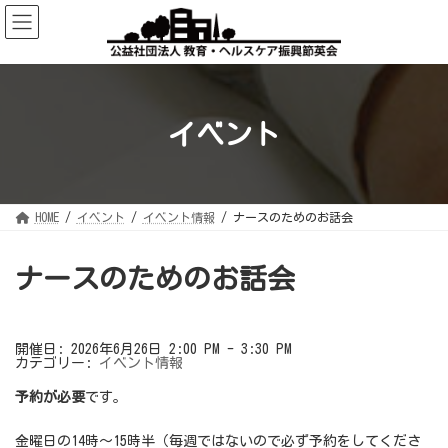
コ
ナ
ン
ビ
テ
ゲ
ン
ー
ツ
シ
へ
ョ
ス
ン
キ
に
ッ
移
イベント
プ
動
HOME
イベント
イベント情報
ナースのためのお話会
ナースのためのお話会
開催日: 2026年6月26日 2:00 PM - 3:30 PM
カテゴリー:
イベント情報
予約が必要
です。
金曜日の14時～15時半（毎週ではないので必ず予約をしてくださ