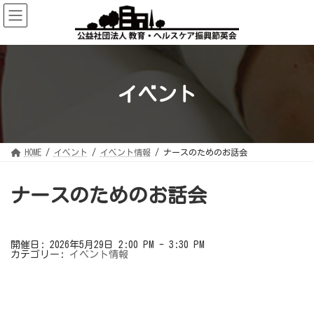
コ
ナ
ン
ビ
テ
ゲ
ン
ー
ツ
シ
へ
ョ
ス
ン
キ
に
ッ
移
イベント
プ
動
HOME
イベント
イベント情報
ナースのためのお話会
ナースのためのお話会
開催日: 2026年5月29日 2:00 PM - 3:30 PM
カテゴリー:
イベント情報