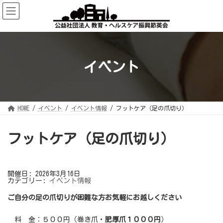
コ
ナ
ン
ビ
テ
ゲ
ン
ー
ツ
シ
へ
ョ
ス
ン
キ
に
ッ
移
イベント
プ
動
HOME
イベント
イベント情報
フットケア（足の爪切り）
フットケア（足の爪切り）
開催日: 2026年3月16日
カテゴリー:
イベント情報
ご自分の足の爪切りが困難な方お気軽にお越しください
料 金：５００円（巻き爪・
肥厚爪１０００円
）