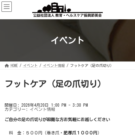
コ
ナ
ン
ビ
テ
ゲ
ン
ー
ツ
シ
へ
ョ
ス
ン
キ
に
ッ
移
イベント
プ
動
HOME
イベント
イベント情報
フットケア（足の爪切り）
フットケア（足の爪切り）
開催日: 2026年4月20日 1:00 PM - 3:30 PM
カテゴリー:
イベント情報
ご自分の足の爪切りが困難な方お気軽にお越しください
料 金：５００円（巻き爪・
肥厚爪１０００円
）