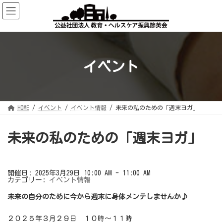
コ
ナ
ン
ビ
テ
ゲ
ン
ー
ツ
シ
へ
ョ
ス
ン
キ
に
ッ
移
イベント
プ
動
HOME
イベント
イベント情報
未来の私のための「週末ヨガ」
未来の私のための「週末ヨガ」
開催日: 2025年3月29日 10:00 AM - 11:00 AM
カテゴリー:
イベント情報
未来の自分のために今から週末に身体メンテしませんか♪
２０２５年３月２９日 １０時～１１時