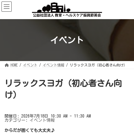
コ
ナ
ン
ビ
テ
ゲ
ン
ー
ツ
シ
へ
ョ
ス
ン
キ
に
ッ
移
イベント
プ
動
HOME
イベント
イベント情報
リラックスヨガ（初心者さん向け）
リラックスヨガ（初心者さん向
け）
開催日: 2026年7月18日 10:30 AM - 11:30 AM
カテゴリー:
イベント情報
からだが固くても大丈夫♪