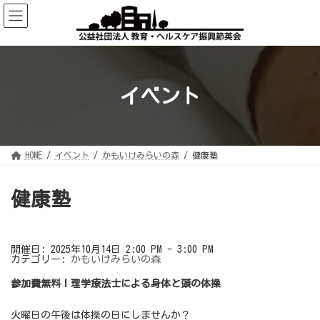
コ
ナ
ン
ビ
テ
ゲ
ン
ー
ツ
シ
へ
ョ
ス
ン
キ
に
ッ
移
イベント
プ
動
HOME
イベント
かもいけみらいの森
健康塾
健康塾
開催日: 2025年10月14日 2:00 PM - 3:00 PM
カテゴリー:
かもいけみらいの森
参加費無料！理学療法士による身体と頭の体操
火曜日の午後は体操の日にしませんか？