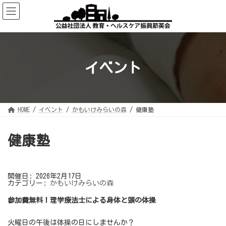
コ
ナ
ン
ビ
テ
ゲ
ン
ー
ツ
シ
へ
ョ
ス
ン
キ
に
ッ
移
イベント
プ
動
HOME
イベント
かもいけみらいの森
健康塾
健康塾
開催日: 2026年2月17日
カテゴリー:
かもいけみらいの森
参加費無料！理学療法士による身体と頭の体操
火曜日の午後は体操の日にしませんか？