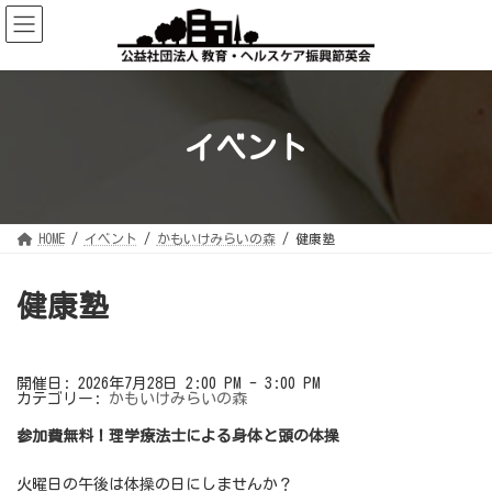
コ
ナ
ン
ビ
テ
ゲ
ン
ー
ツ
シ
へ
ョ
ス
ン
キ
に
ッ
移
イベント
プ
動
HOME
イベント
かもいけみらいの森
健康塾
健康塾
開催日: 2026年7月28日 2:00 PM - 3:00 PM
カテゴリー:
かもいけみらいの森
参加費無料！理学療法士による身体と頭の体操
火曜日の午後は体操の日にしませんか？