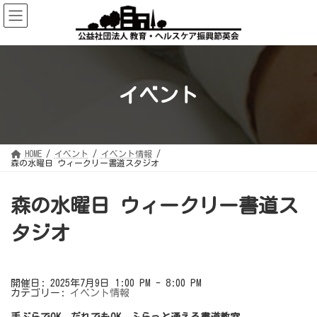
コ
ナ
ン
ビ
テ
ゲ
ン
ー
ツ
シ
へ
ョ
ス
ン
キ
に
ッ
移
イベント
プ
動
HOME
イベント
イベント情報
森の水曜日 ウィークリー書道スタジオ
森の水曜日 ウィークリー書道ス
タジオ
開催日: 2025年7月9日 1:00 PM - 8:00 PM
カテゴリー:
イベント情報