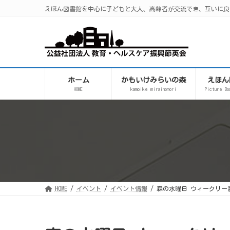
コ
ナ
えほん図書館を中心に子どもと大人、高齢者が交流でき、互いに良
ン
ビ
テ
ゲ
ン
ー
ツ
シ
へ
ョ
ス
ン
キ
に
ッ
移
プ
動
ホーム
かもいけみらいの森
えほん
HOME
kamoike mirainomori
Picture Bo
HOME
イベント
イベント情報
森の水曜日 ウィークリー