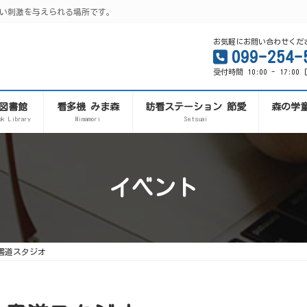
い刺激を与えられる場所です。
お気軽にお問い合わせくだ
099-254-
受付時間 10:00 - 17:0
図書館
看多機 みま森
訪看ステーション 節愛
森の学
ok Library
Mimamori
Setsuai
イベント
書道スタジオ