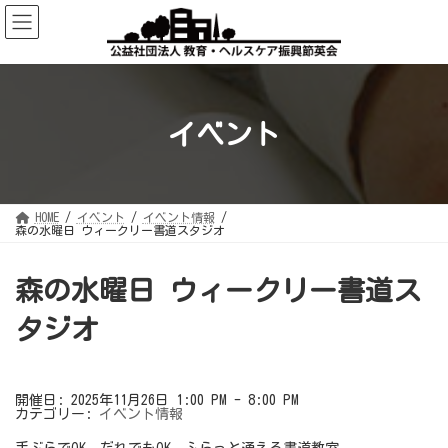
コ
ナ
ン
ビ
テ
ゲ
ン
ー
ツ
シ
へ
ョ
ス
ン
キ
に
ッ
移
イベント
プ
動
HOME
イベント
イベント情報
森の水曜日 ウィークリー書道スタジオ
森の水曜日 ウィークリー書道ス
タジオ
開催日: 2025年11月26日 1:00 PM - 8:00 PM
カテゴリー:
イベント情報