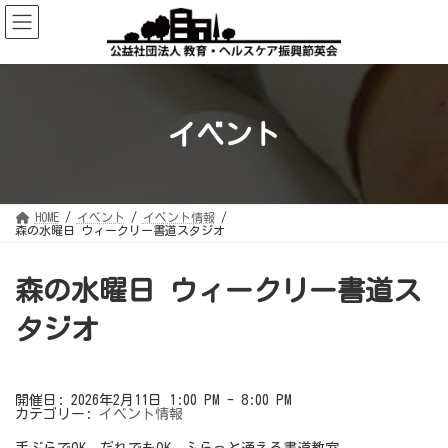
コ
ナ
ン
ビ
テ
ゲ
ン
ー
ツ
シ
へ
ョ
ス
ン
キ
に
ッ
移
イベント
プ
動
HOME
イベント
イベント情報
森の水曜日 ウィークリー書道スタジオ
森の水曜日 ウィークリー書道ス
タジオ
開催日: 2026年2月11日 1:00 PM - 8:00 PM
カテゴリー:
イベント情報