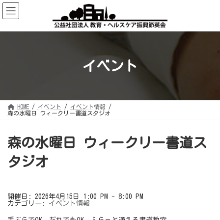
コ
ナ
ン
ビ
テ
ゲ
ン
ー
ツ
シ
へ
ョ
ス
ン
キ
に
ッ
移
イベント
プ
動
HOME
イベント
イベント情報
森の水曜日 ウィークリー書道スタジオ
森の水曜日 ウィークリー書道ス
タジオ
開催日: 2026年4月15日 1:00 PM - 8:00 PM
カテゴリー:
イベント情報