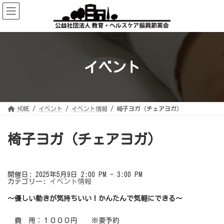
コ
ナ
ン
ビ
テ
ゲ
ン
ー
ツ
シ
へ
ョ
ス
ン
キ
に
ッ
移
イベント
プ
動
HOME
イベント
イベント情報
椅子ヨガ（チェアヨガ）
椅子ヨガ（チェアヨガ）
開催日: 2025年5月9日 2:00 PM - 3:00 PM
カテゴリー:
イベント情報
～優しい動きが気持ちいい！かんたんで気軽にできる～
費 用：１０００円 ※要予約