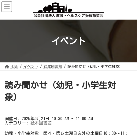
コ
ナ
ン
ビ
テ
ゲ
ン
ー
ツ
シ
へ
ョ
ス
ン
キ
に
ッ
移
イベント
プ
動
HOME
イベント
絵本図書館
読み聞かせ（幼児・小学生対象）
読み聞かせ（幼児・小学生対
象）
開催日: 2025年6月21日 10:30 AM - 11:00 AM
カテゴリー:
絵本図書館
幼児・小学生対象 第４・第５土曜日以外の土曜日10：30～11：