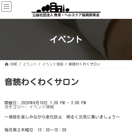
コ
ナ
ン
ビ
テ
ゲ
ン
ー
ツ
シ
へ
ョ
ス
ン
キ
に
ッ
移
イベント
プ
動
HOME
イベント
イベント情報
音読わくわくサロン
音読わくわくサロン
開催日: 2026年9月10日 1:30 PM - 3:00 PM
カテゴリー:
イベント情報
～音読を楽しみながら老化防止 明るく元気に集いましょう～
毎月第２木曜日 13：30～15：00