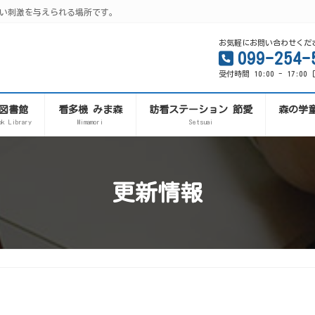
い刺激を与えられる場所です。
お気軽にお問い合わせくだ
099-254-
受付時間 10:00 - 17:0
図書館
看多機 みま森
訪看ステーション 節愛
森の学
ok Library
Mimamori
Setsuai
更新情報