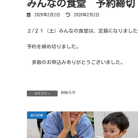
みんなの食堂 予約締切
最
2026年2月2日
2026年2月2日
終
更
新
２/２１（土）みんなの食堂は、定員になりました
日
時
:
予約を締め切りました。
多数のお申込みありがとうございました。
お知らせ
カテゴリー
前の記事