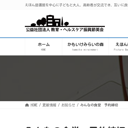
コ
ナ
えほん図書館を中心に子どもと大人、高齢者が交流でき、互いに良
ン
ビ
テ
ゲ
ン
ー
ツ
シ
へ
ョ
ス
ン
キ
に
ッ
移
プ
動
ホーム
かもいけみらいの森
えほん
HOME
kamoike mirainomori
Picture Bo
HOME
更新情報
お知らせ
みんなの食堂 予約締切