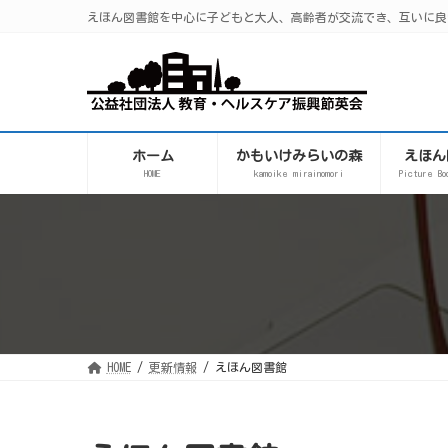
コ
ナ
えほん図書館を中心に子どもと大人、高齢者が交流でき、互いに良
ン
ビ
テ
ゲ
ン
ー
ツ
シ
へ
ョ
ス
ン
キ
に
ッ
移
プ
動
ホーム
かもいけみらいの森
えほん
HOME
kamoike mirainomori
Picture Bo
HOME
更新情報
えほん図書館