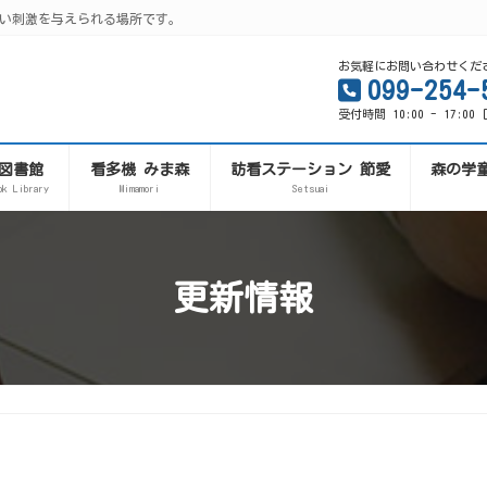
い刺激を与えられる場所です。
お気軽にお問い合わせくだ
099-254-
受付時間 10:00 - 17:0
図書館
看多機 みま森
訪看ステーション 節愛
森の学
ok Library
Mimamori
Setsuai
更新情報