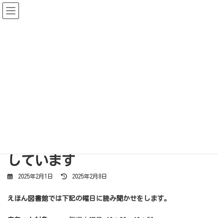
コ
ナ
ン
ビ
テ
ゲ
ン
ー
ツ
シ
へ
ョ
ス
ン
キ
に
ッ
移
更新情報
プ
動
HOME
更新情報
お知らせ
絵本専門士による読み聞かせをしています
絵本専門士による読み聞かせを
しています
最
2025年2月1日
2025年2月8日
終
更
新
えほん図書館では下記の曜日に読み聞かせをします。
日
時
: